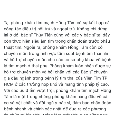
Tại phòng khám tim mạch Hồng Tâm có sự kết hợp cả
công tác điều trị nội trú và ngoại trú. Không chỉ dừng
lại ở đó, bác sĩ Thủy Tiên cùng với các y bác sĩ tại đây
còn thực hiện siêu âm tim trong chẩn đoán trước phẫu
thuật tim. Ngoài ra, phòng khám Hồng Tâm còn có
chuyên môn trong lĩnh vực tầm soát bệnh tim thai nhi
và hỗ trợ chuyên môn cho các cơ sở phụ khoa về bệnh
lý tim mạch ở thai phụ. Phòng khám luôn nhận được sự
hỗ trợ chuyên môn và hội chẩn với các Bác sĩ chuyên
gia đầu ngành trong bệnh lý tim thai của Viện Tim TP
HCM ở các trường hợp khó và mang tính pháp lý cao.
Với các ưu điểm vượt trội, phòng khám tim mạch Hồng
Tâm là một trong những phòng khám hàng đầu về cả
cơ sở vật chất và đội ngũ y bác sĩ, đảm bảo chẩn đoán
bệnh nhanh và chính xác nhất để đưa ra các phương
án chữa trị kịp thời, tránh làm mất thời gian cũng như