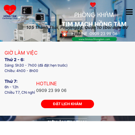
105 Thành Thái, Phường 14, Quận 10 (Đối diện BV
115)
GIỜ LÀM VIỆC
Thứ 2 - 6:
Sáng: 5h30 - 7h00 (đã đặt hẹn trước)
Chiều: 4h00 - 8h00
Thứ 7:
HOTLINE
6h - 12h
0909 23 99 06
Chiều T7, CN nghỉ
ĐẶT LỊCH KHÁM