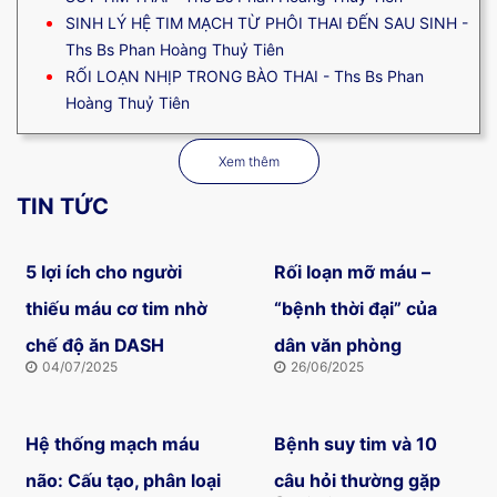
SINH LÝ HỆ TIM MẠCH TỪ PHÔI THAI ĐẾN SAU SINH -
Ths Bs Phan Hoàng Thuỷ Tiên
RỐI LOẠN NHỊP TRONG BÀO THAI - Ths Bs Phan
Hoàng Thuỷ Tiên
Xem thêm
Xem thêm
TIN TỨC
5 lợi ích cho người
Rối loạn mỡ máu –
thiếu máu cơ tim nhờ
“bệnh thời đại” của
chế độ ăn DASH
dân văn phòng
04/07/2025
26/06/2025
Hệ thống mạch máu
Bệnh suy tim và 10
não: Cấu tạo, phân loại
câu hỏi thường gặp