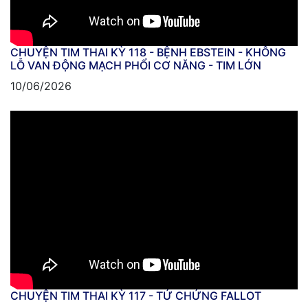
CHUYỆN TIM THAI KỲ 118 - BỆNH EBSTEIN - KHÔNG
LỖ VAN ĐỘNG MẠCH PHỔI CƠ NĂNG - TIM LỚN
10/06/2026
CHUYỆN TIM THAI KỲ 117 - TỨ CHỨNG FALLOT