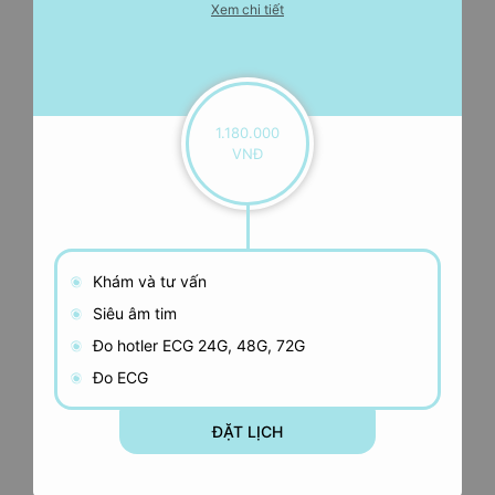
Xem chi tiết
1.180.000
VNĐ
Khám và tư vấn
Siêu âm tim
Đo hotler ECG 24G, 48G, 72G
Đo ECG
ĐẶT LỊCH